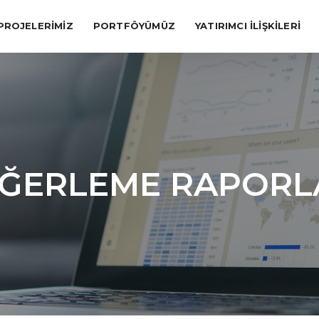
PROJELERİMİZ
PORTFÖYÜMÜZ
YATIRIMCI İLİŞKİLERİ
ĞERLEME RAPORL