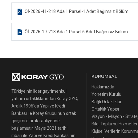
Öİ-2026-41-218 Ada 1 Parsel-1 Adet Bağımsız Bölüm
Öİ-2026-19-218 Ada 1 Parsel 6 Adet Bağımsız Bölüm
KURUMSAL
Hakkımızda
Türkiye'nin lider gayrimenkul
Yönetim Kurulu
yatırım ortaklıklarından Koray GYO,
Bağlı Ortaklıklar
Aralık 1996'da Yapı ve Kredi
Ortaklık Yapısı
Bankası ile Koray Grubu'nun ortak
Vizyon - Misyon - Stratej
girişimi olarak faaliyetine
Bilgi Toplumu Hizmetler
başlamıştır. Mayıs 2021 tarihi
Kişisel Verilerin Korunm
itibarı ile Yapı ve Kredi Bankasının