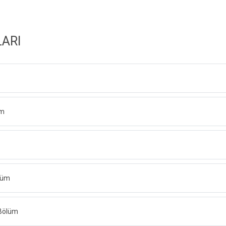
ARI
üm
lüm
 Bölüm