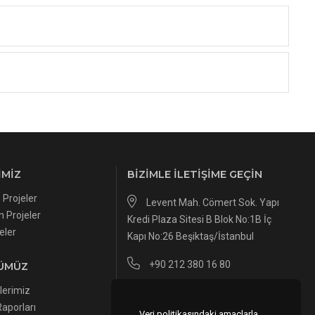
IMIZ
BIZIMLE İLETIŞIME GEÇIN
Projeler
Levent Mah. Cömert Sok. Yapı
 Projeler
Kredi Plaza Sitesi B Blok No:1B İç
eler
Kapı No:26 Beşiktaş/İstanbul
+90 212 380 16 80
ÜMÜZ
lerimiz
info@koraygyo.com
aporları
Veri politikasındaki amaçlarla