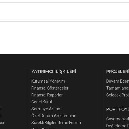
YATIRIMCI İLIŞKILERI
PROJELER
Kurumsal Yönetim
Devam Eden 
Finansal Göstergeler
Tamamlanan
Finansal Raporlar
Gelecek Proj
Genel Kurul
i
Sermaye Artırımı
PORTFÖY
i
Özel Durum Açıklamaları
Gayrimenkul
ası
Sürekli Bilgilendirme Formu
Değerleme R